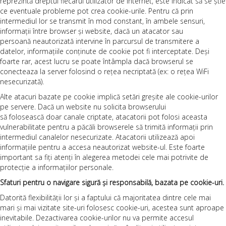
reprezintă dreptul fiecarui utilizator de internet, este indicat să se știe
ce eventuale probleme pot crea cookie-urile. Pentru că prin
intermediul lor se transmit în mod constant, în ambele sensuri,
informații între browser și website, dacă un atacator sau
persoană neautorizată intervine în parcursul de transmitere a
datelor, informațiile conținute de cookie pot fi interceptate. Deși
foarte rar, acest lucru se poate întâmpla dacă browserul se
conecteaza la server folosind o rețea necriptată (ex: o rețea WiFi
nesecurizată).
Alte atacuri bazate pe cookie implică setări greșite ale cookie-urilor
pe servere. Dacă un website nu solicita browserului
să folosească doar canale criptate, atacatorii pot folosi aceasta
vulnerabilitate pentru a păcăli browserele să trimită informații prin
intermediul canalelor nesecurizate. Atacatorii utilizează apoi
informațiile pentru a accesa neautorizat website-ul. Este foarte
important sa fiți atenți în alegerea metodei cele mai potrivite de
protecție a informațiilor personale.
Sfaturi pentru o navigare sigură și responsabilă, bazata pe cookie-uri.
Datorită flexibilității lor și a faptului că majoritatea dintre cele mai
mari și mai vizitate site-uri folosesc cookie-uri, acestea sunt aproape
inevitabile. Dezactivarea cookie-urilor nu va permite accesul