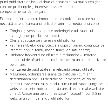
primi publicitate online – ci doar că aceasta nu va mai putea ține
cont de preferințele și interesele dvs, evidențiate prin
comportamentul de navigare.
Exemple de întrebuințări importante ale cookieurilor (care nu
necesită autentificarea unui utilizator prin intermediul unui cont):
Conținut și servicii adaptate preferințelor utilizatorului
- categorii de produse și servicii.
Oferte adaptate pe interesele utilizatorilor.
Reținerea filtrelor de protecție a copiilor privind conținutul pe
Internet (opțiuni family mode, funcții de safe search).
Limitarea frecvenței de difuzare a reclamelor – limitarea
numărului de afișări a unei reclame pentru un anumit utilizator
pe un site.
Furnizarea de publicitate mai relevantă pentru utilizator.
Măsurarea, optimizarea și analiza traficului - cum ar fi
determinarea nivelului de trafic pe un website, ce tip de
conținut este vizualizat și modul cum un utilizator ajunge pe un
website (ex. prin motoare de căutare, direct, din alte website-
uri etc). Aceste analize sunt realizate în scopul îmbunătățirii
website-urilor în beneficiul utilizatorilor.