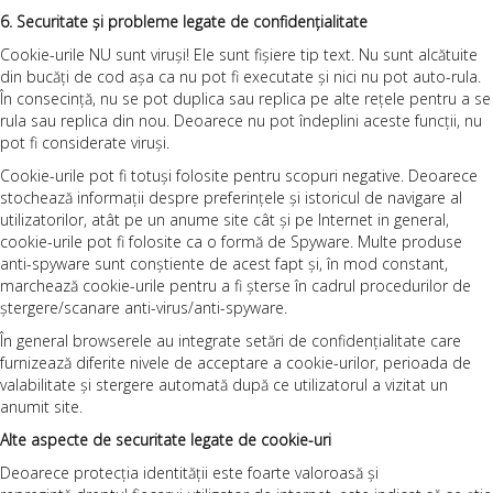
6. Securitate și probleme legate de confidențialitate
Cookie-urile NU sunt viruși! Ele sunt fișiere tip text. Nu sunt alcătuite
din bucăți de cod așa ca nu pot fi executate și nici nu pot auto-rula.
În consecință, nu se pot duplica sau replica pe alte rețele pentru a se
rula sau replica din nou. Deoarece nu pot îndeplini aceste funcții, nu
pot fi considerate viruși.
Cookie-urile pot fi totuși folosite pentru scopuri negative. Deoarece
stochează informații despre preferințele și istoricul de navigare al
utilizatorilor, atât pe un anume site cât și pe Internet in general,
cookie-urile pot fi folosite ca o formă de Spyware. Multe produse
anti-spyware sunt conștiente de acest fapt și, în mod constant,
marchează cookie-urile pentru a fi șterse în cadrul procedurilor de
ștergere/scanare anti-virus/anti-spyware.
În general browserele au integrate setări de confidențialitate care
furnizează diferite nivele de acceptare a cookie-urilor, perioada de
valabilitate și stergere automată după ce utilizatorul a vizitat un
anumit site.
Alte aspecte de securitate legate de cookie-uri
Deoarece protecția identității este foarte valoroasă și