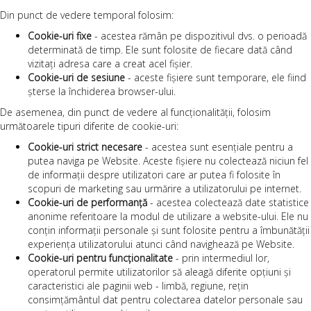
Din punct de vedere temporal folosim:
Cookie-uri fixe
- acestea rămân pe dispozitivul dvs. o perioadă
determinată de timp. Ele sunt folosite de fiecare dată când
vizitați adresa care a creat acel fișier.
Cookie-uri de sesiune
- aceste fișiere sunt temporare, ele fiind
șterse la închiderea browser-ului.
De asemenea, din punct de vedere al funcționalității, folosim
următoarele tipuri diferite de cookie-uri:
Cookie-uri strict necesare
- acestea sunt esențiale pentru a
putea naviga pe Website. Aceste fișiere nu colectează niciun fel
de informații despre utilizatori care ar putea fi folosite în
scopuri de marketing sau urmărire a utilizatorului pe internet.
Cookie-uri de performanță
- acestea colectează date statistice
anonime referitoare la modul de utilizare a website-ului. Ele nu
conțin informații personale și sunt folosite pentru a îmbunătății
experiența utilizatorului atunci când navighează pe Website.
Cookie-uri pentru funcționalitate
- prin intermediul lor,
operatorul permite utilizatorilor să aleagă diferite opțiuni și
caracteristici ale paginii web - limbă, regiune, rețin
consimțământul dat pentru colectarea datelor personale sau