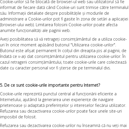
Cookie-urilor să fie blocată de browser-ul web sau utilizatorul să fie
informat de fiecare dată când Cookie-uri sunt trimise către terminalul
său. Informații detaliate despre posibilitățile și modurile de
administrare a Cookie-urilor pot fi gasite în zona de setări a aplicației
(browser-ului web). Limitarea folosirii Cookie-urilor poate afecta
anumite funcționalități ale paginii web.
Aveți posibilitatea să vă retrageți consimțământul de a utiliza cookie-
uri în orice moment apăsând butonul "Utilizarea cookie-urilor".
Butonul este afișat permanent în colțul din dreapta-jos al paginii, de
îndată ce v-ați dat consimțământul pentru utilizarea cookie-urilor. În
cazul retragerii consimțământului, toate cookie-urile care colectează
date cu caracter personal vor fi șterse de pe terminalul dvs.
5. De ce sunt cookie-urile importante pentru Internet?
Cookie-urile reprezintă punctul central al funcționării eficiente a
Internetului, ajutând la generarea unei experiențe de navigare
prietenoase și adaptată preferințelor și intereselor fiecărui utilizator.
Refuzarea sau dezactivarea cookie-urilor poate face unele site-uri
imposibil de folosit.
Refuzarea sau dezactivarea cookie-urilor nu înseamnă că nu veți mai