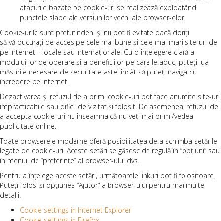
atacurile bazate pe cookie-uri se realizează exploatând
punctele slabe ale versiunilor vechi ale browser-elor.
Cookie-urile sunt pretutindeni și nu pot fi evitate dacă doriți
să vă bucurați de acces pe cele mai bune și cele mai mari site-uri de
pe Internet – locale sau internaționale. Cu o înțelegere clară a
modului lor de operare și a beneficiilor pe care le aduc, puteți lua
măsurile necesare de securitate astel încât să puteți naviga cu
încredere pe internet.
Dezactivarea și refuzul de a primi cookie-uri pot face anumite site-uri
impracticabile sau dificil de vizitat și folosit. De asemenea, refuzul de
a accepta cookie-uri nu înseamna că nu veți mai primi/vedea
publicitate online.
Toate browserele moderne oferă posibilitatea de a schimba setările
legate de cookie-uri. Aceste setări se găsesc de regulă în “opțiuni” sau
în meniul de “preferințe” al browser-ului dvs.
Pentru a înțelege aceste setări, următoarele linkuri pot fi folositoare.
Puteți folosi și opțiunea “Ajutor” a browser-ului pentru mai multe
detalii.
Cookie settings in Internet Explorer
Cookie settings in Firefox