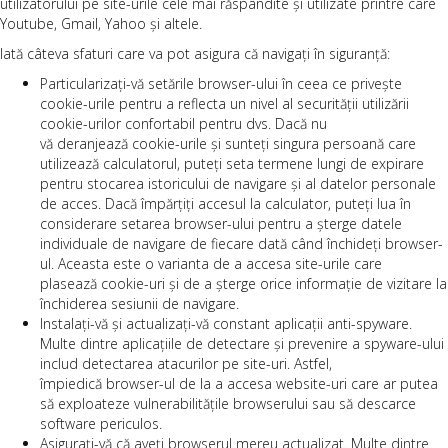
utilizatorului pe site-urile cele mai răspândite și utilizate printre care
Youtube, Gmail, Yahoo și altele.
Iată câteva sfaturi care va pot asigura că navigați în siguranță:
Particularizați-vă setările browser-ului în ceea ce privește
cookie-urile pentru a reflecta un nivel al securității utilizării
cookie-urilor confortabil pentru dvs. Dacă nu
vă deranjează cookie-urile și sunteți singura persoană care
utilizează calculatorul, puteți seta termene lungi de expirare
pentru stocarea istoricului de navigare și al datelor personale
de acces. Dacă împărțiți accesul la calculator, puteți lua în
considerare setarea browser-ului pentru a șterge datele
individuale de navigare de fiecare dată când închideți browser-
ul. Aceasta este o varianta de a accesa site-urile care
plasează cookie-uri și de a șterge orice informație de vizitare la
închiderea sesiunii de navigare.
Instalați-vă și actualizați-vă constant aplicații anti-spyware.
Multe dintre aplicațiile de detectare și prevenire a spyware-ului
includ detectarea atacurilor pe site-uri. Astfel,
împiedică browser-ul de la a accesa website-uri care ar putea
să exploateze vulnerabilitățile browserului sau să descarce
software periculos.
Asigurați-vă că aveți browserul mereu actualizat. Multe dintre